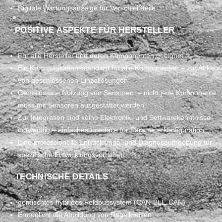
Digitale Wartungsanzeige für Verschleißteile
POSITIVE ASPEKTE FÜR HERSTELLER
Für alle Hersteller und deren Komponenten geeignet
Ein Kommunikationsstandard für alle Komponenten – zur Abkehr
von geschlossenen Einzellösungen
Gemeinsame Nutzung von Sensoren – nicht jede Komponente
muss mit Sensoren ausgestattet werden
Zur Integration sind keine Elektronik- und Softwarekenntnisse
notwendig – einfaches Interface für Parameterkonfiguration
Eine professionelle Entwicklungs- und Diagnoseumgebung für
spezifische Entwicklungsvorhaben
TECHNISCHE DETAILS
gemischtes hybrides Feldbussystem (CAN-BLE-CAN)
Ermöglicht die Abbildung von Regelkreisen