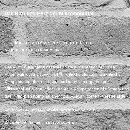
Das Hirn und Herz der Mikromobilität
Digitalisierung von Assistenz-, Sicherheits- und
Komfortfunktionen über Funk
Das Auto ist ein geschlossenes System. Daher können in der
Automobilindustrie sowohl fahrunkritische als auch fahrkritische
Komponenten über ein Kabel mit Daten versorgt. In der
Mikromobilität bilden jedoch mehrere Komponenten ein System und
das in flexiblen Kombinationen. Zur Auswahl stehen in erster Linie:
1. Fahrzeug: Fahrrad, E-Bike, Lastenrad, E-Roller…
2. Lasten: Anhänger, Transportboxen…