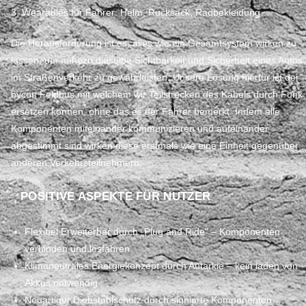
3. Wearables für Fahrer: Helm, Rucksack, Radbekleidung…
Die Herausforderung ist es, alles wie ein Gesamtsystem wirken zu
lassen, um nahezu dieselbe Sichtbarkeit und Sicherheit eines Autos
im Straßenverkehr zu gewährleisten. Unsere Lösung hierfür ist der
bycon Feldbus mit welchem wir Teilstrecken des Kabels durch Funk
ersetzen können, ohne das es der Fahrer bemerkt. Indem alle
Komponenten miteinander kommunizieren und aufeinander
abgestimmt sind wirken diese erstmals wie eine Einheit gegenüber
anderen Verkehrsteilnehmern.
POSITIVE ASPEKTE FÜR NUTZER
Flexibel Erweiterbar durch „Plug and Ride“ – Komponenten
verbinden und losfahren
Klimaneutrales Energiekonzept durch Autarkie – kein laden von
Akkus notwendig
Neuartiger Diebstahlschutz durch signierte Komponenten