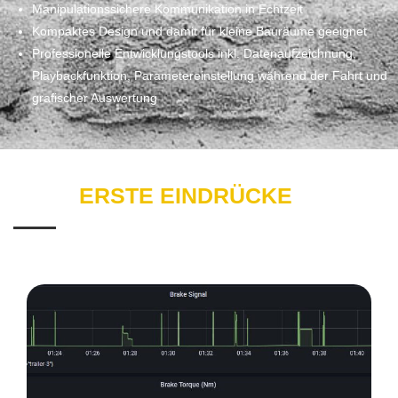
Manipulationssichere Kommunikation in Echtzeit
Kompaktes Design und damit für kleine Bauräume geeignet
Professionelle Entwicklungstools inkl. Datenaufzeichnung,
Playbackfunktion, Parametereinstellung während der Fahrt und
grafischer Auswertung
ERSTE EINDRÜCKE